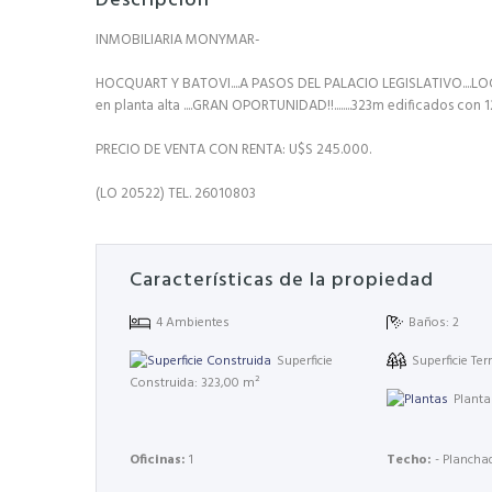
Descripción
INMOBILIARIA MONYMAR-
HOCQUART Y BATOVI....A PASOS DEL PALACIO LEGISLATIVO....L
en planta alta ....GRAN OPORTUNIDAD!!........323m edificados co
PRECIO DE VENTA CON RENTA: U$S 245.000.
(LO 20522) TEL. 26010803
Características de la propiedad
4 Ambientes
Baños: 2
Superficie Te
Superficie
Construida: 323,00 m²
Planta
Oficinas:
1
Techo:
- Plancha