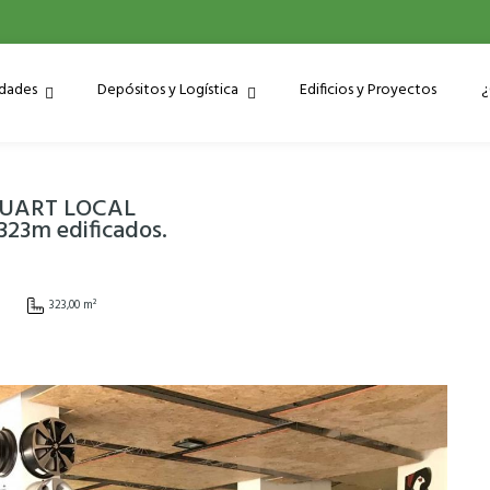
edades
Depósitos y Logística
Edificios y Proyectos
¿
UART LOCAL
23m edificados.
323,00 m²