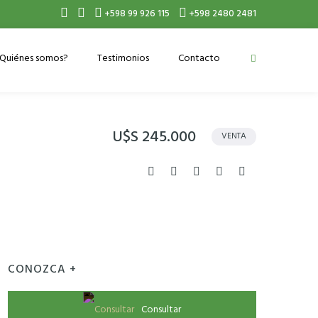
+598 99 926 115
+598 2480 2481
Quiénes somos?
Testimonios
Contacto
U$S 245.000
VENTA
CONOZCA +
Consultar