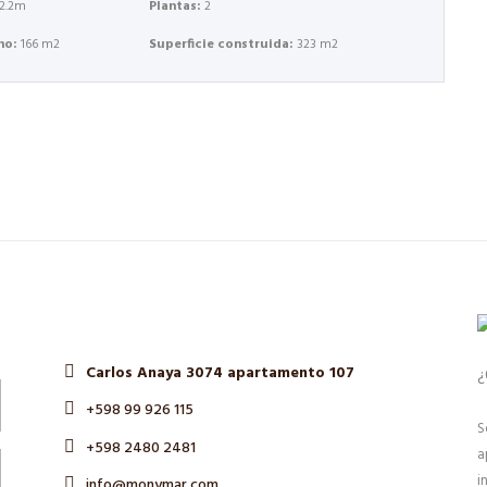
12.2m
Plantas:
2
eno:
166 m2
Superficie construida:
323 m2
Carlos Anaya 3074 apartamento 107
¿
+598 99 926 115
S
+598 2480 2481
a
i
info@monymar.com