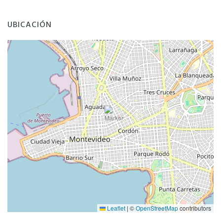
UBICACIÓN
Leaflet
|
©
OpenStreetMap
contributors