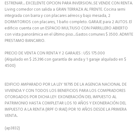
ESTRENAR.... EXCELENTE OPCION PARA INVERSION...SE VENDE CON RENTA.
Living comedor con salida a GRAN TERRAZA AL FRENTE. Cocina semi
integrada con barra y con placares aéreos y bajo mesada, 2
DORMITORIOS con placares, 1 baño completo. GARAJE para 2 AUTOS. El
edificio cuenta con un ESPACIO MULTIUSO CON PARRILLERO ABIERTO
con vista panorámica en el último piso....Gastos comunes $ 3500. ADMITE
PRESTAMO BANCARIO.
PRECIO DE VENTA CON RENTA Y 2 GARAJES : U$S 175.000
(Alquilado en $ 25.396 con garantía de anda y 1 garaje alquilado en $
4500)
EDIFICIO AMPARADO POR LA LEY 18795 DE LA AGENCIA NACIONAL DE
VIVIENDA Y CON TODOS LOS BENEFICIOS PARA LOS COMPRADORES
OTORGADOS POR DICHA LEY: EXONERACIÓN DEL IMPUESTO AL
PATRIMONIO HASTA COMPLETAR LOS 10 AÑOS Y EXONERACIÓN DEL
IMPUESTO A LA RENTA (IRPF O IRAE) POR 10 AÑOS DESDE LA PRIMERA
VENTA..
(ap3832)