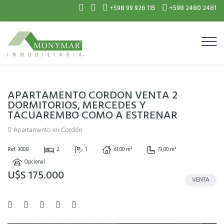
+598 99 926 115
+598 2480 2481
APARTAMENTO CORDON VENTA 2
DORMITORIOS, MERCEDES Y
TACUAREMBO COMO A ESTRENAR
Apartamento en Cordón
Ref: 3008
2
1
61,00 m²
73,00 m²
Opcional
U$S 175.000
VENTA