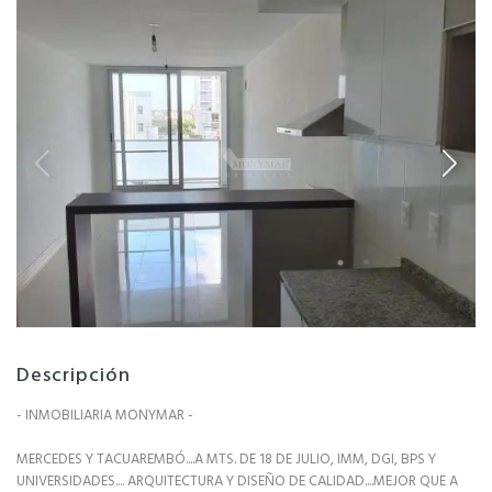
Descripción
- INMOBILIARIA MONYMAR -
MERCEDES Y TACUAREMBÓ....A MTS. DE 18 DE JULIO, IMM, DGI, BPS Y
UNIVERSIDADES.... ARQUITECTURA Y DISEÑO DE CALIDAD....MEJOR QUE A