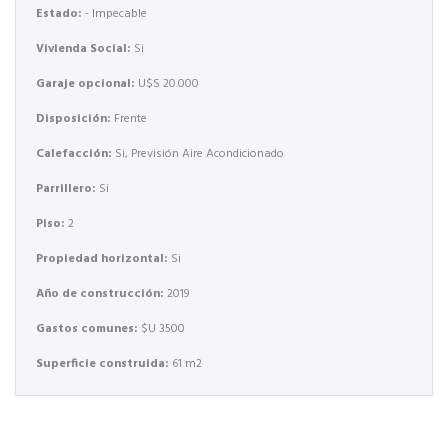
Estado:
- Impecable
Vivienda Social:
Si
Garaje opcional:
U$S 20.000
Disposición:
Frente
Calefacción:
Si, Previsión Aire Acondicionado
Parrillero:
Si
Piso:
2
Propiedad horizontal:
Si
Año de construcción:
2019
Gastos comunes:
$U 3500
Superficie construida:
61 m2