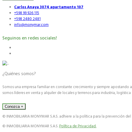
Carlos Anaya 3074 apartamento 107
+598 99 926 115
+598 2480 2481
info@monymar.com
Seguinos en redes sociales!
¿Quiénes somos?
Somos una empresa familiar en constante crecimiento y siempre apostando a la
somos líderes en venta y alquiler de locales y terrenos para industria, logística
Conozca +
© INMOBILIARIA MONYMAR S.A.S. adhiere a la política para la prevención del l
© INMOBILIARIA MONYMAR S.A.S.
Política de Privacidad.