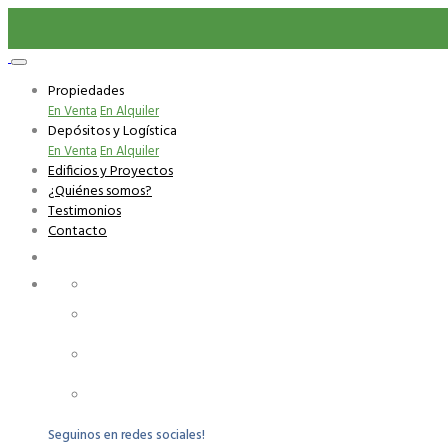
Propiedades
En Venta
En Alquiler
Depósitos y Logística
En Venta
En Alquiler
Edificios y Proyectos
¿Quiénes somos?
Testimonios
Contacto
Carlos Anaya 3074 apartamento 107
+598 99 926 115
+598 2480 2481
Seguinos en redes sociales!