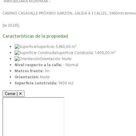
-INMOBILIARIA MONYMAR -
CAMINO CASAVALLE PRÓXIMO GARZÓN....SALIDA A 3 CALLES... 5960mts terreno c
(te 30235)
Características de la propiedad
Superficie: 5.960,00 m²
Superficie Construida: 1.400,00 m²
Orientación: Norte
Nivel respecto a la calle:
- Normal
Metros frente:
1m
Orientación:
Norte
Superficie construida:
1400 m2
Cerrar | ✕