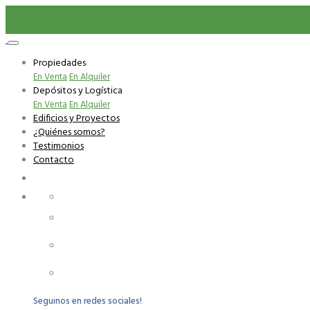
Propiedades
En Venta
En Alquiler
Depósitos y Logística
En Venta
En Alquiler
Edificios y Proyectos
¿Quiénes somos?
Testimonios
Contacto
Carlos Anaya 3074 apartamento 107
+598 99 926 115
+598 2480 2481
Seguinos en redes sociales!