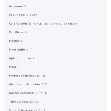
Ascensor:
Si
Seguridad:
Si, CCTV
Calefacción:
Si, Previsión para aire acondicionado
Parrillero:
Si
Piscina:
Si
Pisos edificio:
11
Aptos por piso:
4
Piso:
8
Propiedad horizontal:
Si
Año de construcción:
2022
Gastos comunes:
$U 12000
Tipo garage:
Garage
Superficie terrazas:
6 m2