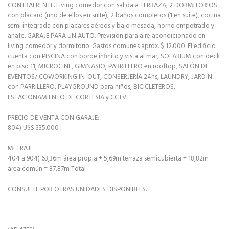
CONTRAFRENTE. Living comedor con salida a TERRAZA, 2 DORMITORIOS
con placard (uno de ellos en suite), 2 baños completos (1 en suite), cocina
semi integrada con placares aéreos y bajo mesada, horno empotrado y
anafe. GARAJE PARA UN AUTO. Previsión para aire acondicionado en
living comedor y dormitorio. Gastos comunes aprox. $ 12.000. El edificio
cuenta con PISCINA con borde infinito y vista al mar, SOLARIUM con deck
en piso 11, MICROCINE, GIMNASIO, PARRILLERO en rooftop, SALÓN DE
EVENTOS/ COWORKING IN-OUT, CONSERJERÍA 24hs, LAUNDRY, JARDÍN
con PARRILLERO, PLAYGROUND para niños, BICICLETEROS,
ESTACIONAMIENTO DE CORTESÍA y CCTV.
PRECIO DE VENTA CON GARAJE:
804) U$S 335.000
METRAJE:
404 a 904) 63,36m área propia + 5,69m terraza semicubierta + 18,82m
área común = 87,87m Total
CONSULTE POR OTRAS UNIDADES DISPONIBLES.