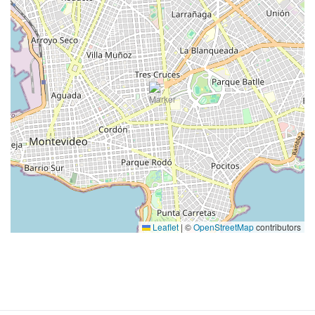
Leaflet
|
©
OpenStreetMap
contributors