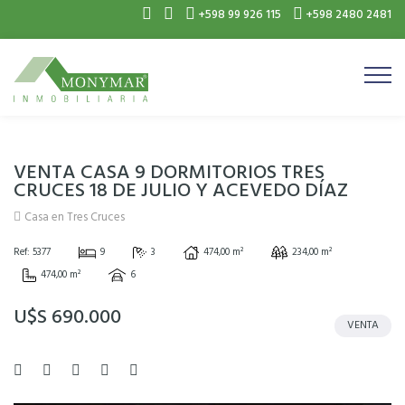
+598 99 926 115
+598 2480 2481
VENTA CASA 9 DORMITORIOS TRES
CRUCES 18 DE JULIO Y ACEVEDO DÍAZ
Casa en Tres Cruces
Ref: 5377
9
3
474,00 m²
234,00 m²
474,00 m²
6
U$S 690.000
VENTA