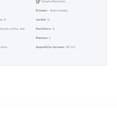
Acepta Mascotas
Estado:
- Buen estado
s:
Si
Jardín:
Si
 Estufa a leña, aire
Parrillero:
Si
Plantas:
2
chera
Superficie terreno:
187 m2