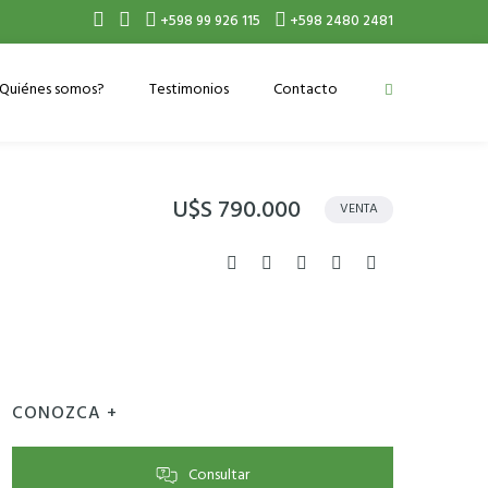
+598 99 926 115
+598 2480 2481
Quiénes somos?
Testimonios
Contacto
U$S 790.000
VENTA
CONOZCA +
Consultar