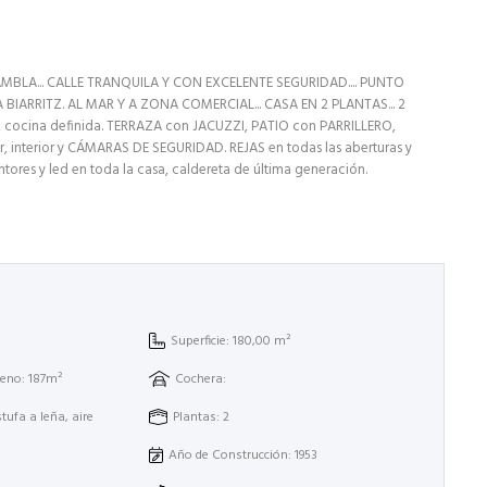
MBLA... CALLE TRANQUILA Y CON EXCELENTE SEGURIDAD.... PUNTO
IARRITZ. AL MAR Y A ZONA COMERCIAL... CASA EN 2 PLANTAS... 2
 cocina definida. TERRAZA con JACUZZI, PATIO con PARRILLERO,
, interior y CÁMARAS DE SEGURIDAD. REJAS en todas las aberturas y
ntores y led en toda la casa, caldereta de última generación.
Superficie: 180,00 m²
rreno: 187m²
Cochera:
tufa a leña, aire
Plantas: 2
Año de Construcción: 1953