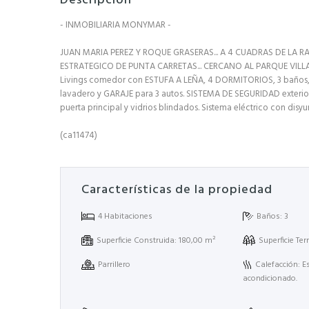
Descripción
- INMOBILIARIA MONYMAR -
JUAN MARIA PEREZ Y ROQUE GRASERAS... A 4 CUADRAS DE LA RA
ESTRATEGICO DE PUNTA CARRETAS... CERCANO AL PARQUE VILLA B
Livings comedor con ESTUFA A LEÑA, 4 DORMITORIOS, 3 baños,
lavadero y GARAJE para 3 autos. SISTEMA DE SEGURIDAD exterior
puerta principal y vidrios blindados. Sistema eléctrico con disyu
(ca11474)
Características de la propiedad
4 Habitaciones
Baños: 3
Superficie Construida: 180,00 m²
Superficie Te
Parrillero
Calefacción: Es
acondicionado.