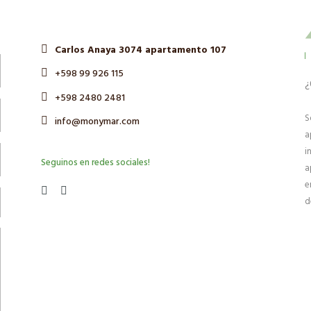
Carlos Anaya 3074 apartamento 107
+598 99 926 115
¿
+598 2480 2481
S
info@monymar.com
a
i
Seguinos en redes sociales!
a
e
d