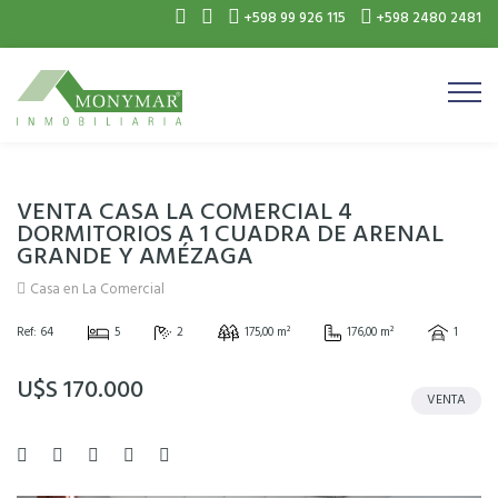
+598 99 926 115
+598 2480 2481
VENTA CASA LA COMERCIAL 4
DORMITORIOS A 1 CUADRA DE ARENAL
GRANDE Y AMÉZAGA
Casa en La Comercial
Ref: 64
5
2
175,00 m²
176,00 m²
1
U$S 170.000
VENTA