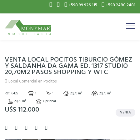
+598 99 926 115
+598 2480 2481
VENTA LOCAL POCITOS TIBURCIO GÓMEZ
Y SALDANHA DA GAMA ED. 1317 STUDIO
20,70M2 PASOS SHOPPING Y WTC
Local Comercial en Pocitos
Ref: 6423
1
1
20,70 m²
20,70 m²
20,70 m²
Opcional
U$S 112.000
VENTA