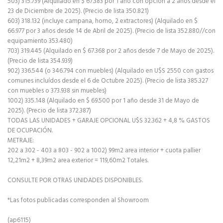
503) 315.739 (Alquilado en $ 67.383 por 1 año con opción a 2 años desde el
23 de Diciembre de 2025). (Precio de lista 350.821)
603) 318.132 (incluye campana, horno, 2 extractores) (Alquilado en $
66.977 por 3 años desde 14 de Abril de 2025). (Precio de lista 352.880//con
equipamiento 353.480)
703) 319.445 (Alquilado en $ 67.368 por 2 años desde 7 de Mayo de 2025).
(Precio de lista 354.939)
902) 336.544 (o 346.794 con muebles) (Alquilado en U$S 2550 con gastos
comunes incluídos desde el 6 de Octubre 2025). (Precio de lista 385.327
con muebles o 373.938 sin muebles)
1002) 335.148 (Alquilado en $ 69.500 por 1 año desde 31 de Mayo de
2025). (Precio de lista 372.387)
TODAS LAS UNIDADES + GARAJE OPCIONAL U$S 32.362 + 4,8 % GASTOS
DE OCUPACIÓN.
METRAJE:
202 a 302 - 403 a 803 - 902 a 1002) 99m2 area interior + cuota pallier
12,21m2 + 8,39m2 area exterior = 119,60m2 Totales.
CONSULTE POR OTRAS UNIDADES DISPONIBLES.
*Las fotos publicadas corresponden al Showroom
(ap6115)