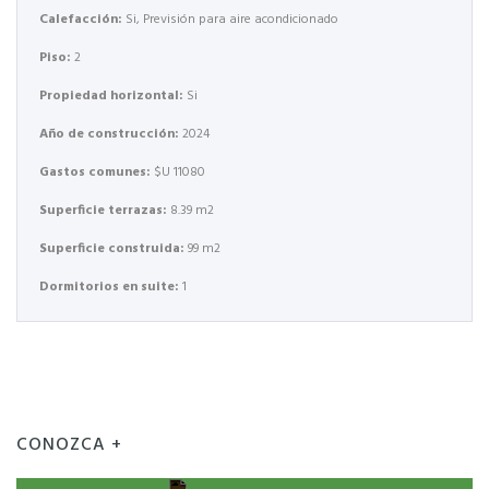
Calefacción:
Si, Previsión para aire acondicionado
Piso:
2
Propiedad horizontal:
Si
Año de construcción:
2024
Gastos comunes:
$U 11080
Superficie terrazas:
8.39 m2
Superficie construida:
99 m2
Dormitorios en suite:
1
CONOZCA +