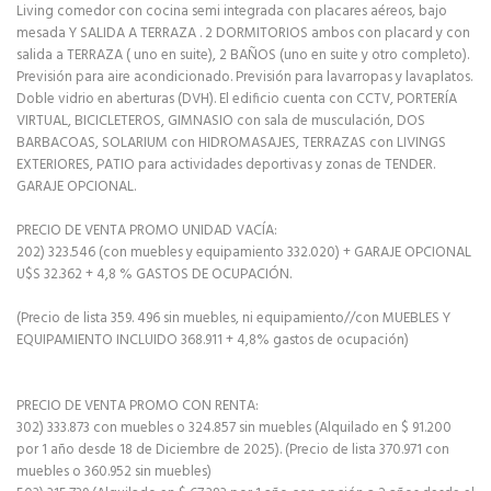
Living comedor con cocina semi integrada con placares aéreos, bajo
mesada Y SALIDA A TERRAZA . 2 DORMITORIOS ambos con placard y con
salida a TERRAZA ( uno en suite), 2 BAÑOS (uno en suite y otro completo).
Previsión para aire acondicionado. Previsión para lavarropas y lavaplatos.
Doble vidrio en aberturas (DVH). El edificio cuenta con CCTV, PORTERÍA
VIRTUAL, BICICLETEROS, GIMNASIO con sala de musculación, DOS
BARBACOAS, SOLARIUM con HIDROMASAJES, TERRAZAS con LIVINGS
EXTERIORES, PATIO para actividades deportivas y zonas de TENDER.
GARAJE OPCIONAL.
PRECIO DE VENTA PROMO UNIDAD VACÍA:
202) 323.546 (con muebles y equipamiento 332.020) + GARAJE OPCIONAL
U$S 32.362 + 4,8 % GASTOS DE OCUPACIÓN.
(Precio de lista 359. 496 sin muebles, ni equipamiento//con MUEBLES Y
EQUIPAMIENTO INCLUIDO 368.911 + 4,8% gastos de ocupación)
PRECIO DE VENTA PROMO CON RENTA:
302) 333.873 con muebles o 324.857 sin muebles (Alquilado en $ 91.200
por 1 año desde 18 de Diciembre de 2025). (Precio de lista 370.971 con
muebles o 360.952 sin muebles)