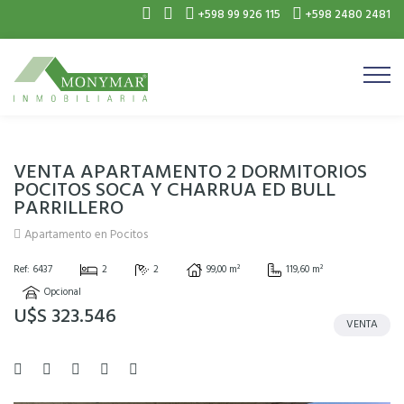
+598 99 926 115
+598 2480 2481
VENTA APARTAMENTO 2 DORMITORIOS
POCITOS SOCA Y CHARRUA ED BULL
PARRILLERO
Apartamento en Pocitos
Ref: 6437
2
2
99,00 m²
119,60 m²
Opcional
U$S 323.546
VENTA