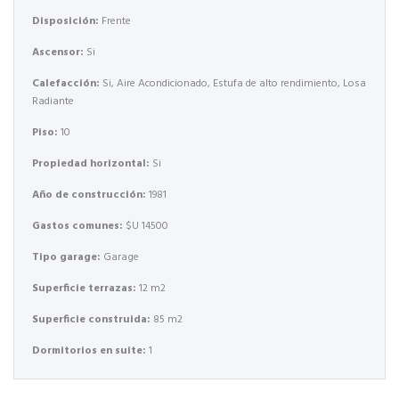
Disposición:
Frente
Ascensor:
Si
Calefacción:
Si, Aire Acondicionado, Estufa de alto rendimiento, Losa
Radiante
Piso:
10
Propiedad horizontal:
Si
Año de construcción:
1981
Gastos comunes:
$U 14500
Tipo garage:
Garage
Superficie terrazas:
12 m2
Superficie construida:
85 m2
Dormitorios en suite:
1