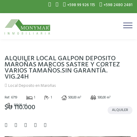
+598 99 926 115
+598 2480 2481
ALQUILER LOCAL GALPON DEPOSITO
MAROÑAS MARCOS SASTRE Y CORTEZ
VARIOS TAMAÑOS.SIN GARANTÍA.
VIG.24H
Local Deposito en Maroñas
Ref: 6719
1
1
500,00 m²
500,00 m²
$U 110.000
500,00 m²
ALQUILER