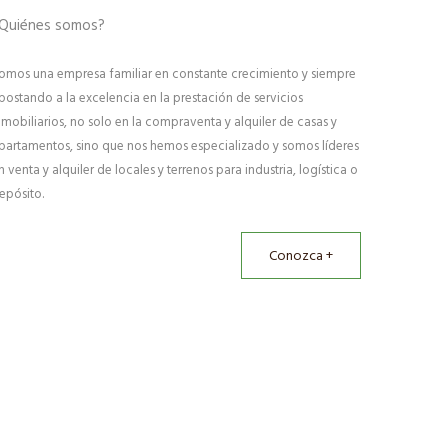
Quiénes somos?
omos una empresa familiar en constante crecimiento y siempre
postando a la excelencia en la prestación de servicios
nmobiliarios, no solo en la compraventa y alquiler de casas y
partamentos, sino que nos hemos especializado y somos líderes
n venta y alquiler de locales y terrenos para industria, logística o
epósito.
Conozca +