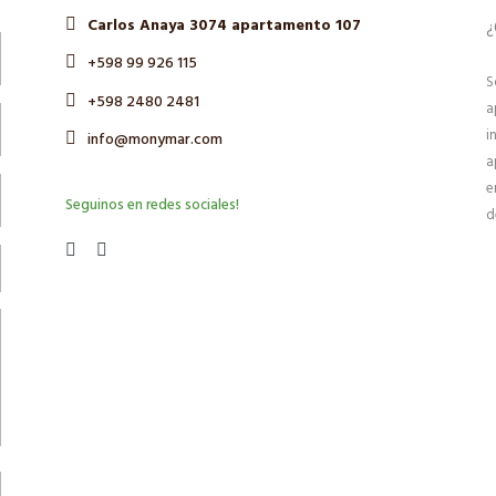
Carlos Anaya 3074 apartamento 107
¿
+598 99 926 115
S
+598 2480 2481
a
i
info@monymar.com
a
e
Seguinos en redes sociales!
d