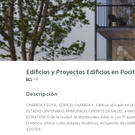
Edificios y Proyectos Edificios en Poci
1 D
Descripción
CHARRÚA Y SOCA... EDIFICIO CHARRÚA II... Edificio ubicado en 
ESTADIO CENTENARIO, PRINCIPALES CENTROS DE SALUD, a metros 
ESTRATÉGICO de la ciudad de Montevideo. Edificio con 17 apar
El edificio ofrece comodidades modernas, incluyendo dos B
AZOTEA.