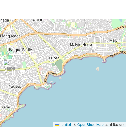
Leaflet
|
©
OpenStreetMap
contributors