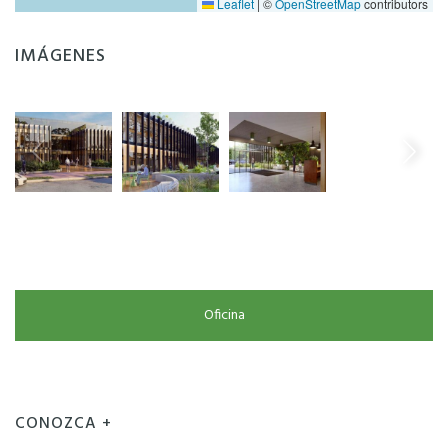
Leaflet
|
©
OpenStreetMap
contributors
IMÁGENES
Oficina
CONOZCA +